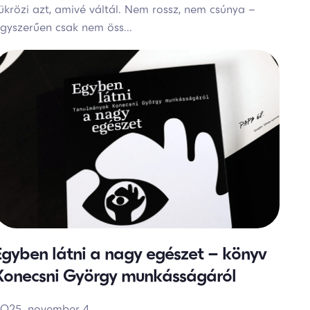
ükrözi azt, amivé váltál. Nem rossz, nem csúnya –
gyszerűen csak nem öss...
Egyben látni a nagy egészet – könyv
Konecsni György munkásságáról
025. november 4.