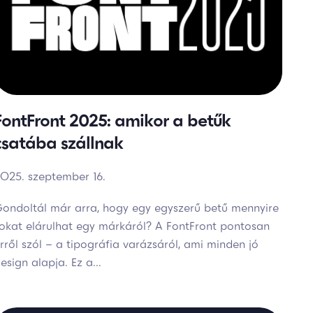
FontFront 2025: amikor a betűk
csatába szállnak
025. szeptember 16.
ondoltál már arra, hogy egy egyszerű betű mennyire
okat elárulhat egy márkáról? A FontFront pontosan
rről szól – a tipográfia varázsáról, ami minden jó
esign alapja. Ez a...