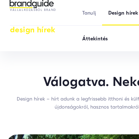
VÁLLALKOZÁSBÓL BRAND
Tanulj
Design hírek
design hírek
Áttekintés
Válogatva. Nek
Design hírek – hírt adunk a legfrissebb itthoni és kül
újdonságokról, hasznos tartalmakró