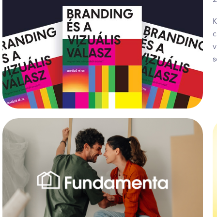
K
c
v
s