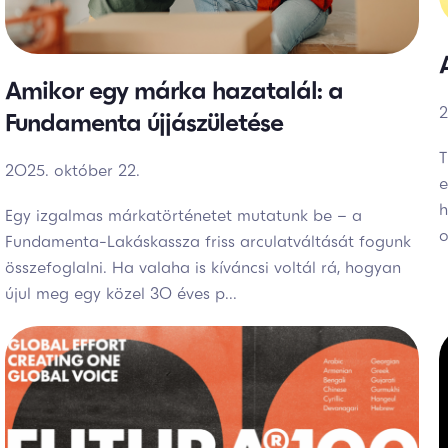
Amikor egy márka hazatalál: a
2
Fundamenta újjászületése
T
2025. október 22.
e
h
Egy izgalmas márkatörténetet mutatunk be – a
o
Fundamenta-Lakáskassza friss arculatváltását fogunk
összefoglalni. Ha valaha is kíváncsi voltál rá, hogyan
újul meg egy közel 30 éves p...