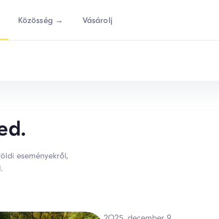
Közösség →
Vásárolj
ed.
földi eseményekről,
l.
2025. december 9.