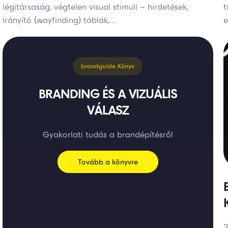
légitársaság, végtelen visual stimuli – hirdetések,
t
irányító (wayfinding) táblák,...
e
brandguide Könyv
BRANDING ÉS A VIZUÁLIS
VÁLASZ
Gyakorlati tudás a brandépítésről
Tovább a könyvre
2