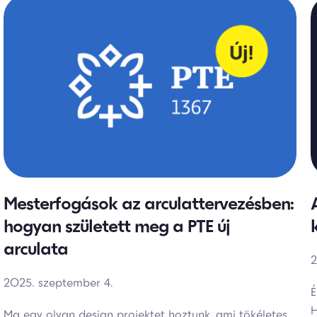
Mesterfogások az arculattervezésben:
hogyan született meg a PTE új
arculata
2
2025. szeptember 4.
É
H
Ma egy olyan design projektet hoztunk, ami tökéletes