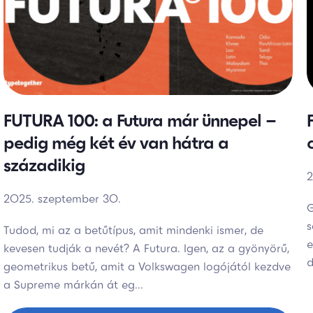
FUTURA 100: a Futura már ünnepel –
pedig még két év van hátra a
századikig
2
2025. szeptember 30.
G
s
Tudod, mi az a betűtípus, amit mindenki ismer, de
e
kevesen tudják a nevét? A Futura. Igen, az a gyönyörű,
d
geometrikus betű, amit a Volkswagen logójától kezdve
a Supreme márkán át eg...