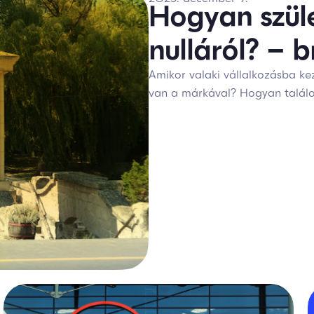
Hogyan szül
nulláról? – 
Amikor valaki vállalkozásba kez
van a márkával? Hogyan találo