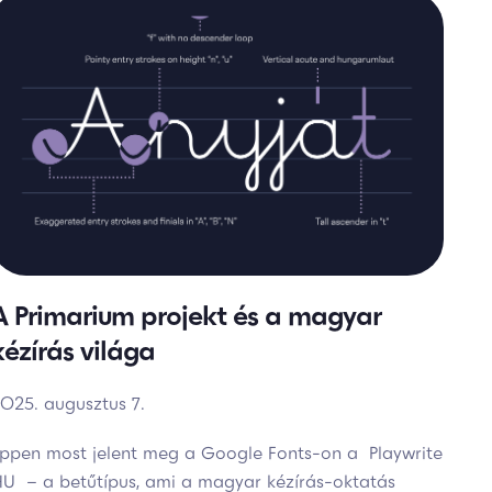
A Primarium projekt és a magyar
kézírás világa
025. augusztus 7.
ppen most jelent meg a Google Fonts-on a Playwrite
U – a betűtípus, ami a magyar kézírás-oktatás