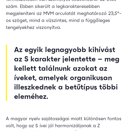
szám. Ebben sikerült a legkarakteresebben
megjeleníteni az MVM arculatát meghatározó 23,5°-
os szöget, mind a vízszintes, mind a függőleges
tengelyekhez viszonyítva.
Az egyik legnagyobb kihívást
az S karakter jelentette – meg
kellett találnunk azokat az
íveket, amelyek organikusan
illeszkednek a betűtípus többi
eleméhez.
A magyar nyelv sajátosságai miatt különösen fontos
volt, hogy az S ívei jól harmonizáljanak a Z