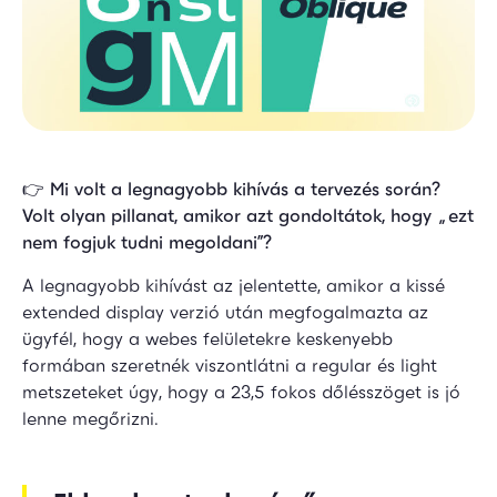
👉
Mi volt a legnagyobb kihívás a tervezés során?
Volt olyan pillanat, amikor azt gondoltátok, hogy „ezt
nem fogjuk tudni megoldani”?
A legnagyobb kihívást az jelentette, amikor a kissé
extended display verzió után megfogalmazta az
ügyfél, hogy a webes felületekre keskenyebb
formában szeretnék viszontlátni a regular és light
metszeteket úgy, hogy a 23,5 fokos dőlésszöget is jó
lenne megőrizni.