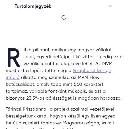
Tartalomjegyzék
R
itka pillanat, amikor egy magyar vállalat
saját, egyedi betűtípust készíttet – pedig ez a
vizuális identitás alapköve lehet. Az MVM
most ezt a lépést tette meg: a
Graphasel Design
Stúdió
alkotta meg számukra az MVM Flow
betűcsaládot, amely több mint 560 karaktert
tartalmaz, variable fontként működik, és azt a
bizonyos 23,5°-os dőlésszöget is magában hordozza.
Tőrincsi Krisztiánnal, a projekt szakmai vezetőjével
beszélgettünk arról, hogyan készül egy ilyen egyedi
betűtípus, miért fontos ez Magyarországon, és mit