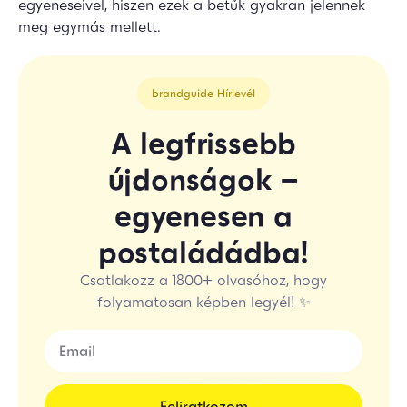
egyeneseivel, hiszen ezek a betűk gyakran jelennek
meg egymás mellett.
brandguide Hírlevél
A legfrissebb
újdonságok –
egyenesen a
postaládádba!
Csatlakozz a 1800+ olvasóhoz, hogy
folyamatosan képben legyél! ✨
Feliratkozom