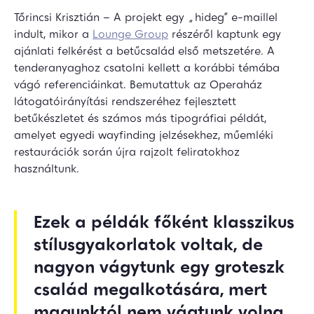
Tőrincsi Krisztián – A projekt egy „hideg” e-maillel
indult, mikor a
Lounge Group
részéről kaptunk egy
ajánlati felkérést a betűcsalád első metszetére. A
tenderanyaghoz csatolni kellett a korábbi témába
vágó referenciáinkat. Bemutattuk az Operaház
látogatóirányítási rendszeréhez fejlesztett
betűkészletet és számos más tipográfiai példát,
amelyet egyedi wayfinding jelzésekhez, műemléki
restaurációk során újra rajzolt feliratokhoz
használtunk.
Ezek a példák főként klasszikus
stílusgyakorlatok voltak, de
nagyon vágytunk egy groteszk
család megalkotására, mert
magunktól nem vágtunk volna