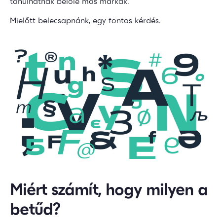
tanulhatnak belőle más márkák.
Mielőtt belecsapnánk, egy fontos kérdés.
Miért számít, hogy milyen a
betűd?