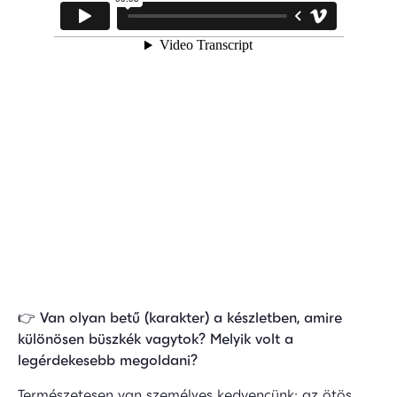
👉
Van olyan betű (karakter) a készletben, amire
különösen büszkék vagytok? Melyik volt a
legérdekesebb megoldani?
Természetesen van személyes kedvencünk: az ötös