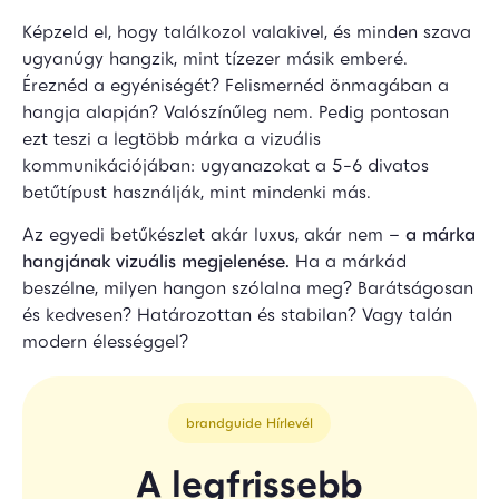
Képzeld el, hogy találkozol valakivel, és minden szava
ugyanúgy hangzik, mint tízezer másik emberé.
Éreznéd a egyéniségét? Felismernéd önmagában a
hangja alapján? Valószínűleg nem. Pedig pontosan
ezt teszi a legtöbb márka a vizuális
kommunikációjában: ugyanazokat a 5-6 divatos
betűtípust használják, mint mindenki más.
Az egyedi betűkészlet akár luxus, akár nem –
a márka
hangjának vizuális megjelenése.
Ha a márkád
beszélne, milyen hangon szólalna meg? Barátságosan
és kedvesen? Határozottan és stabilan? Vagy talán
modern élességgel?
brandguide Hírlevél
A legfrissebb