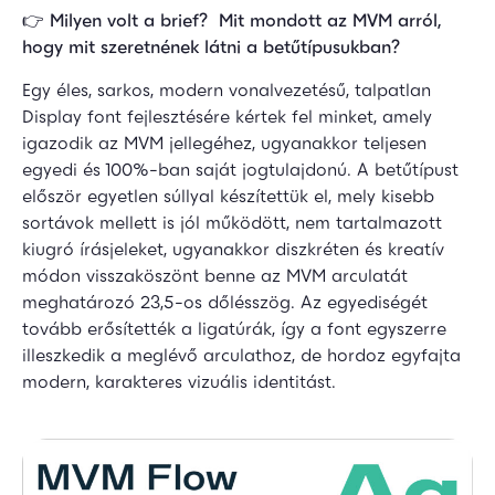
👉
Milyen volt a brief? Mit mondott az MVM arról,
hogy mit szeretnének látni a betűtípusukban?
Egy éles, sarkos, modern vonalvezetésű, talpatlan
Display font fejlesztésére kértek fel minket, amely
igazodik az MVM jellegéhez, ugyanakkor teljesen
egyedi és 100%-ban saját jogtulajdonú. A betűtípust
először egyetlen súllyal készítettük el, mely kisebb
sortávok mellett is jól működött, nem tartalmazott
kiugró írásjeleket, ugyanakkor diszkréten és kreatív
módon visszaköszönt benne az MVM arculatát
meghatározó 23,5-os dőlésszög. Az egyediségét
tovább erősítették a ligatúrák, így a font egyszerre
illeszkedik a meglévő arculathoz, de hordoz egyfajta
modern, karakteres vizuális identitást.