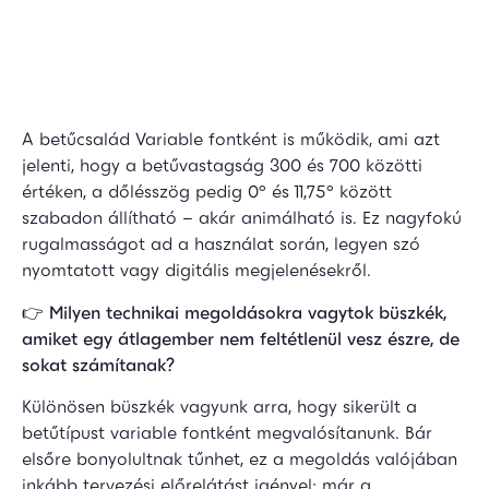
A betűcsalád Variable fontként is működik, ami azt
jelenti, hogy a betűvastagság 300 és 700 közötti
értéken, a dőlésszög pedig 0° és 11,75° között
szabadon állítható – akár animálható is. Ez nagyfokú
rugalmasságot ad a használat során, legyen szó
nyomtatott vagy digitális megjelenésekről.
👉
Milyen technikai megoldásokra vagytok büszkék,
amiket egy átlagember nem feltétlenül vesz észre, de
sokat számítanak?
Különösen büszkék vagyunk arra, hogy sikerült a
betűtípust variable fontként megvalósítanunk. Bár
elsőre bonyolultnak tűnhet, ez a megoldás valójában
inkább tervezési előrelátást igényel: már a