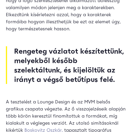
hogy a logó szerkesztésénél alkalmazott dőlésszög
valamilyen módon jelenjen meg a karakterekben.
Elkezdtünk kísérletezni azzal, hogy a karakterek
formáiba hogyan illeszthetjük be ezt az elemet úgy,
hogy természetesnek hasson.
Rengeteg vázlatot készítettünk,
melyekből később
szelektáltunk, és kijelöltük az
irányt a végső betűtípus felé.
A tesztelést a Lounge Design és az MVM belsős
grafikus csapata végezte. Az ő visszajelzéseik alapján
több körön keresztül finomítottuk a formákat, míg
kialakult a végleges verziót. Az utolsó simításoknál
kikértük
Boskovitz Oszkár,
tapasztalt tipográfus