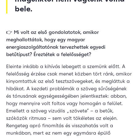
bele.
👉
Mi volt az első gondolatotok, amikor
meghallottátok, hogy egy magyar
energiaszolgáltatónak tervezhettek egyedi
betűtípust? Éreztétek a felelősséget?
Eleinte inkább a kihívás lebegett a szemünk előtt. A
felelősség érzése csak menet közben tört ránk, amikor
kinyomtattuk az első tesztszövegeket, és megláttuk a
hibákat. A kezdeti problémák a szöveg sűrűségének
és tónusának egységességében jelentkeztek: abban,
hogy mennyire volt foltos vagy homogén a felület.
Emellett a szöveg vizuális „szövete” – a betűk,
szóközök ritmusa – sem volt tökéletes az elején.
Rengeteg apró finomítás és visszahatás volt a
munkában, mert ez nem egy egymásra épülő