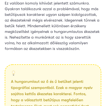
Ez valóban komoly kihívást jelentett számunkra.
Gyakran találkozunk azzal a problémával, hogy más
betűtípusok karakterei ugyan szépen kidolgozottak,
az ékezeteknél mégis elvéreznek. Idegennek tűnnek a
betűk felett. Mindemellett különösen érzékeny
megközelítést igényelnek a hungarumlautos ékezetek
is. Nehezítette a munkánkat az is hogy szerettük
volna, ha az alkalmazott dőlésszög valamilyen
formában az ékezetekben is visszaköszön.
A hungarumlaut az ő és ű betűket jelenti
tipográfiai szempontból. Ezek a magyar nyelv
sajátos kettős ékezetes karakterei. Fontos,
hogy a választott betűtípus megfelelően
tartalmazza őket, mert sok nemzetközi font