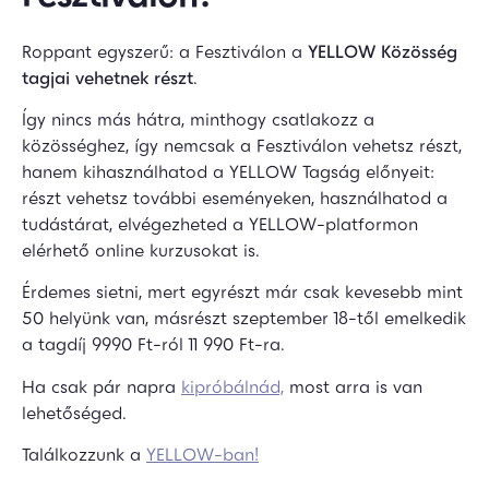
Roppant egyszerű: a Fesztiválon a
YELLOW Közösség
tagjai vehetnek részt
.
Így nincs más hátra, minthogy csatlakozz a
közösséghez, így nemcsak a Fesztiválon vehetsz részt,
hanem kihasználhatod a YELLOW Tagság előnyeit:
részt vehetsz további eseményeken, használhatod a
tudástárat, elvégezheted a YELLOW-platformon
elérhető online kurzusokat is.
Érdemes sietni, mert egyrészt már csak kevesebb mint
50 helyünk van, másrészt szeptember 18-től emelkedik
a tagdíj 9990 Ft-ról 11 990 Ft-ra.
Ha csak pár napra
kipróbálnád,
most arra is van
lehetőséged.
Találkozzunk a
YELLOW-ban!