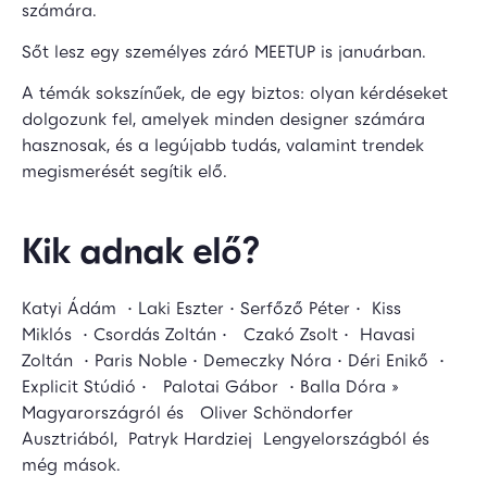
számára.
Sőt lesz egy személyes záró MEETUP is januárban.
A témák sokszínűek, de egy biztos: olyan kérdéseket
dolgozunk fel, amelyek minden designer számára
hasznosak, és a legújabb tudás, valamint trendek
megismerését segítik elő.
Kik adnak elő?
Katyi Ádám • Laki Eszter • Serfőző Péter • Kiss
Miklós • Csordás Zoltán • Czakó Zsolt • Havasi
Zoltán • Paris Noble • Demeczky Nóra • Déri Enikő •
Explicit Stúdió • Palotai Gábor • Balla Dóra »
Magyarországról és Oliver Schöndorfer
Ausztriából, Patryk Hardziej Lengyelországból és
még mások.