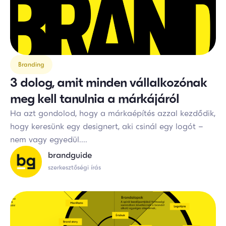
Branding
3 dolog, amit minden vállalkozónak
meg kell tanulnia a márkájáról
Ha azt gondolod, hogy a márkaépítés azzal kezdődik,
hogy keresünk egy designert, aki csinál egy logót –
nem vagy egyedül....
brandguide
szerkesztőségi írás