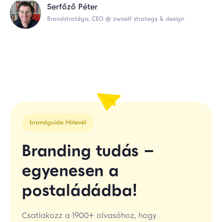
Serfőző Péter
Brandstratéga, CEO @ zwoelf strategy & design
brandguide Hírlevél
Branding tudás –
egyenesen a
postaládádba!
Csatlakozz a 1900+ olvasóhoz, hogy