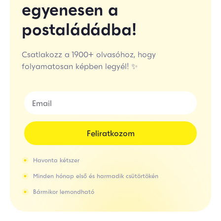
egyenesen a
postaládádba!
Csatlakozz a 1900+ olvasóhoz, hogy
folyamatosan képben legyél! ✨
Feliratkozom
Havonta kétszer
Minden hónap első és harmadik csütörtökén
Bármikor lemondható