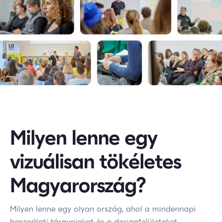
Milyen lenne egy
vizuálisan tökéletes
Magyarország?
Milyen lenne egy olyan ország, ahol a mindennapi
használati tárgyainkat és a designfelületeket