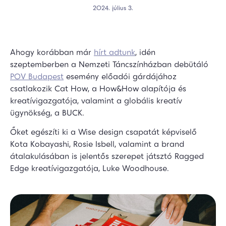
2024. július 3.
Ahogy korábban már
hírt adtunk
, idén
szeptemberben a Nemzeti Táncszínházban debütáló
POV Budapest
esemény előadói gárdájához
csatlakozik Cat How, a How&How alapítója és
kreatívigazgatója, valamint a globális kreatív
ügynökség, a BUCK.
Őket egészíti ki a Wise design csapatát képviselő
Kota Kobayashi, Rosie Isbell, valamint a brand
átalakulásában is jelentős szerepet játsztó Ragged
Edge kreatívigazgatója, Luke Woodhouse.