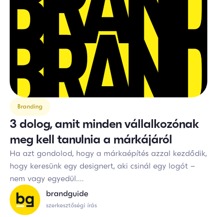
Branding
3 dolog, amit minden vállalkozónak
meg kell tanulnia a márkájáról
Ha azt gondolod, hogy a márkaépítés azzal kezdődik,
hogy keresünk egy designert, aki csinál egy logót –
nem vagy egyedül....
brandguide
szerkesztőségi írás