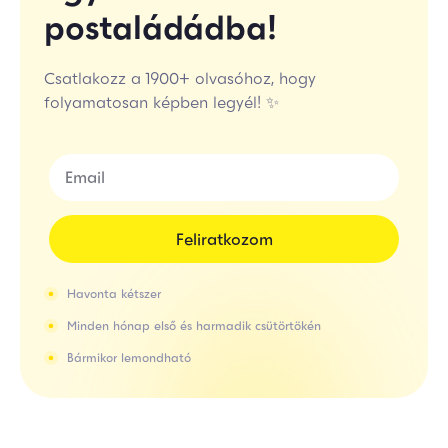
postaládádba!
Csatlakozz a 1900+ olvasóhoz, hogy
folyamatosan képben legyél! ✨
Feliratkozom
Havonta kétszer
Minden hónap első és harmadik csütörtökén
Bármikor lemondható