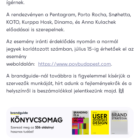
ígérnek.
A rendezvényen a Pentagram, Porto Rocha, Snøhetta,
KOTO, Kurppa Hosk, Dinamo, és Anna Kulachek
előadásai is szerepelnek.
Az esemény iránti érdeklődés nyomán a normál
jegyek korlátozott számban, július 15-ig érhetőek el az
esemény
weboldalán:
https://www.povbudapest.com
.
A brandguide-nál továbbra is figyelemmel kísérjük a
szervezők munkáját, hírt adunk a fejleményekrők és a
helyszínről is beszámolókkal jelentkezünk majd. 🙌