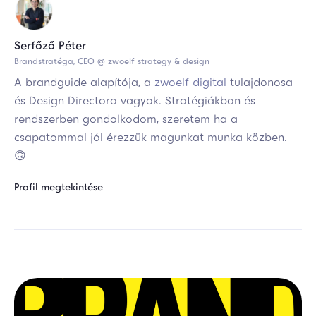
Serfőző Péter
Brandstratéga, CEO @ zwoelf strategy & design
A brandguide alapítója, a
zwoelf digital
tulajdonosa
és Design Directora vagyok. Stratégiákban és
rendszerben gondolkodom, szeretem ha a
csapatommal jól érezzük magunkat munka közben.
🙃
Profil megtekintése