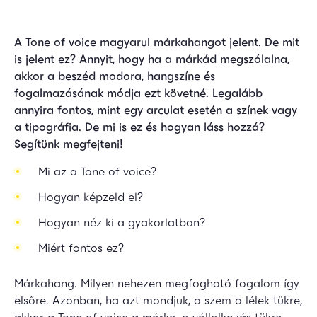
A Tone of voice magyarul márkahangot jelent. De mit
is jelent ez? Annyit, hogy ha a márkád megszólalna,
akkor a beszéd modora, hangszíne és
fogalmazásának módja ezt követné. Legalább
annyira fontos, mint egy arculat esetén a színek vagy
a tipográfia. De mi is ez és hogyan láss hozzá?
Segítünk megfejteni!
Mi az a Tone of voice?
Hogyan képzeld el?
Hogyan néz ki a gyakorlatban?
Miért fontos ez?
Márkahang. Milyen nehezen megfogható fogalom így
elsőre. Azonban, ha azt mondjuk, a szem a lélek tükre,