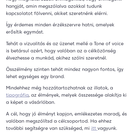
hangját, amin megszólalva azokkal tudunk
kapcsolatot fölvenni, akiket szeretnénk elérni.
Így érdemes minden érzékszervre hatni, amelyek
erősítik egymást.
Tehát a vizualitás és az üzenet mellé a Tone of voice
is betársul azért, hogy valóban az a célközönség
élvezhesse a munkád, akihez szólni szeretnél.
Összélmény szinten tehát mindez nagyon fontos, így
lehet egységes egy brand.
Mindehhez még hozzátartozhatnak az illatok, a
tipográfia
, az élmények, melyek összessége alakítja ki
a képet a vásárlóban.
A cél, hogy jó élményt kapjon, emlékezetes maradj, és
valóban megszólítsd a célcsoportod. Ha ehhez
további segítségre van szükséged, mi
itt
vagyunk.