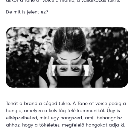
akkor a Tone of voice a márka, a vállalkozás tükre.
De mit is jelent ez?
Tehát a brand a céged tükre. A Tone of voice pedig a
hangja, amelyen a külvilág felé kommunikál. Úgy is
elképzelheted, mint egy hangszert, amit behangolsz
ahhoz, hogy a tökéletes, megfelelő hangokat adja ki.