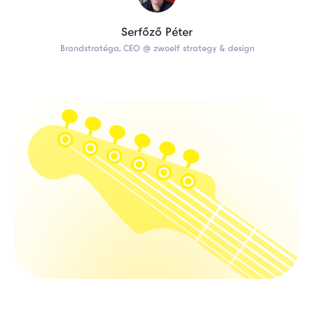
Serfőző Péter
Brandstratéga, CEO @ zwoelf strategy & design