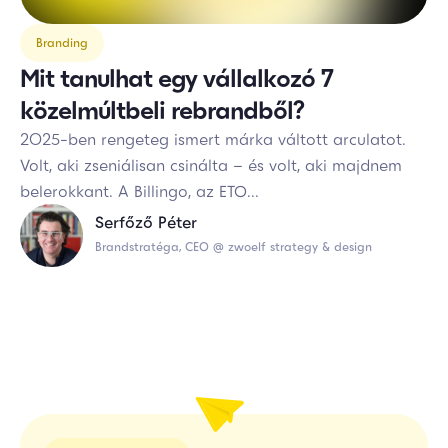
Branding
Mit tanulhat egy vállalkozó 7
közelmúltbeli rebrandből?
2025-ben rengeteg ismert márka váltott arculatot.
Volt, aki zseniálisan csinálta – és volt, aki majdnem
belerokkant. A Billingo, az ETO...
Serfőző Péter
Brandstratéga, CEO @ zwoelf strategy & design