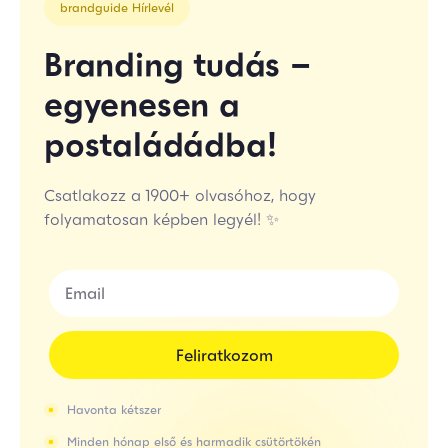
brandguide Hírlevél
Branding tudás –
egyenesen a
postaládádba!
Csatlakozz a 1900+ olvasóhoz, hogy
folyamatosan képben legyél! ✨
Feliratkozom
Havonta kétszer
Minden hónap első és harmadik csütörtökén