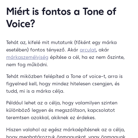
Miért is fontos a Tone of
Voice?
Tehát az, kifelé mit mutatunk (főként egy márka
esetében) fontos tényező. Akár
arculat
, akár
márkaszemélyiség
építése a cél, ha ez nem őszinte,
nem fog működni.
Tehát miközben felépíted a Tone of voice-t, arra is
figyelned kell, hogy mindez hitelesen csengjen, és
tudd, mi is a márka célja.
Például lehet az a célja, hogy valamilyen szinten
különböző legyen és megszólítson, kapcsolatot
teremtsen azokkal, akiknek ez érdekes.
Hiszen valahol az egész márkaépítésnek az a célja,
hogy meghatározzuk önmagunkat, vagy önmagunk