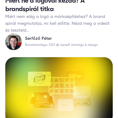
Miért ne a logóval kezdd? A
brandspirál titka
Miért nem elég a logó a márkaépítéshez? A brand
spirál megmutatja, mi kell előtte. Nézd meg a videót
és teszteld...
Serfőző Péter
Brandstratéga, CEO @ zwoelf strategy & design