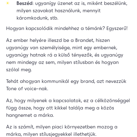
Beszéd
: ugyanígy üzenet az is, miként beszélünk,
milyen szavakat használunk, mennyit
káromkodunk, stb.
Hogyan kapcsolódik mindehhez a témánk? Egyszerű!
Az ember helyére illeszd be a Brandet, hiszen
ugyanúgy van személyisége, mint egy embernek,
ugyanúgy hatnak rá a külső tényezők, és ugyanúgy
nem mindegy az sem, milyen stílusban és hogyan
szólal meg.
Tehát ahogyan kommunikál egy brand, azt nevezzük
Tone of voice-nak.
Az, hogy milyenek a kapcsolatok, ez a célközönséggel
függ össze, hogy ott kikkel találja meg a közös
hangnemet a márka.
Az is számít, milyen piaci környezetben mozog a
márka, milyen stílusjegyekkel illethetjük.