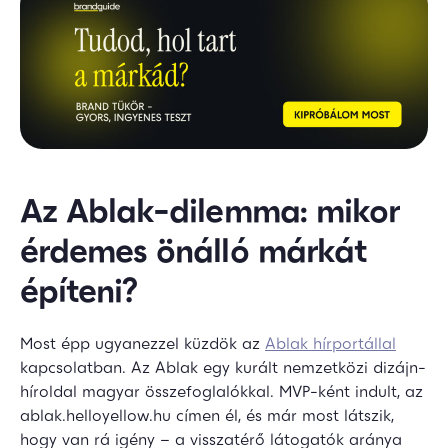
Az Ablak-dilemma: mikor
érdemes önálló márkát
építeni?
Most épp ugyanezzel küzdök az
Ablak hírportállal
kapcsolatban. Az Ablak egy kurált nemzetközi dizájn-
híroldal magyar összefoglalókkal. MVP-ként indult, az
ablak.helloyellow.hu címen él, és már most látszik,
hogy van rá igény – a visszatérő látogatók aránya