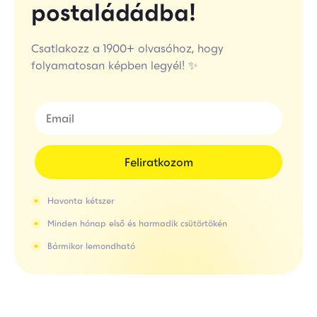
postaládádba!
Csatlakozz a 1900+ olvasóhoz, hogy
folyamatosan képben legyél! ✨
Feliratkozom
Havonta kétszer
Minden hónap első és harmadik csütörtökén
Bármikor lemondható