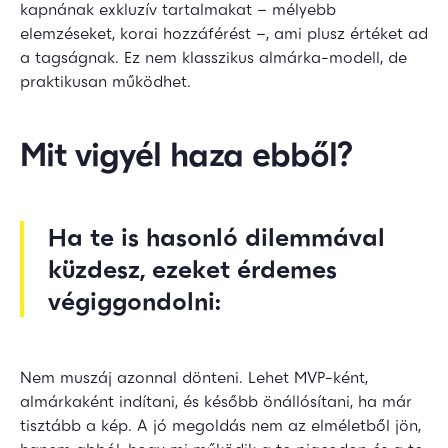
kapnának exkluzív tartalmakat – mélyebb
elemzéseket, korai hozzáférést –, ami plusz értéket ad
a tagságnak. Ez nem klasszikus almárka-modell, de
praktikusan működhet.
Mit vigyél haza ebből?
Ha te is hasonló dilemmával
küzdesz, ezeket érdemes
végiggondolni:
Nem muszáj azonnal dönteni. Lehet MVP-ként,
almárkaként indítani, és később önállósítani, ha már
tisztább a kép. A jó megoldás nem az elméletből jön,