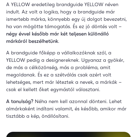
A YELLOW eredetileg brandguide YELLOW néven
indult. Az volt a logika, hogy a brandguide már
ismertebb márka, könnyebb egy új dolgot bevezetni,
ha van mögötte támogatás. És ez jó döntés volt –
négy évvel később már két teljesen különálló
márkáról beszélhetünk
.
A brandguide főképp a vállalkozóknak szól, a
YELLOW pedig a designereknek. Ugyanaz a gyökér,
de más a célközönség, más a probléma, amit
megoldanak. És ez a szétválás csak azért volt
lehetséges, mert már léteztek a nevek, a márkák –
csak el kellett őket egymástól választani.
A tanulság?
Néha nem kell azonnal dönteni. Lehet
almárkaként indítani valamit, és később, amikor már
tisztább a kép, önállósítani.