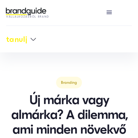
VÁLLALKOZÁSBÓL BRAND
tanulj
Branding
Új márka vagy
almárka? A dilemma,
ami minden növekvő