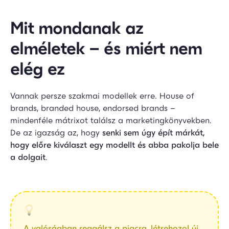
Mit mondanak az
elméletek – és miért nem
elég ez
Vannak persze szakmai modellek erre. House of
brands, branded house, endorsed brands –
mindenféle mátrixot találsz a marketingkönyvekben.
De az igazság az, hogy
senki sem úgy épít márkát,
hogy előre kiválaszt egy modellt és abba pakolja bele
a dolgait
.
A valóságban reagálsz a piacra, létrehozol új