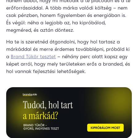
hanem abból, hogy mi működik a te piacodon és a te
erőforrásaiddal. A több márka valódi költség – nem
csak pénzben, hanem figyelemben és energiában is.
És végül: néha a legjobb az, ha kipróbálod,
megméred, és aztán döntesz.
Ha te is szeretnéd átgondolni, hogy hol tartasz a
márkáddal és merre érdemes továbblépni, próbáld ki
a
Brand Tükör tesztet
– néhány perc alatt kapsz egy
képet arról, hogy mely területeken erős a branded, és
hol vannak fejlesztési lehetőségek.