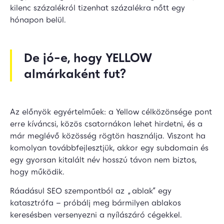
kilenc százalékról tizenhat százalékra nőtt egy
hónapon belül.
De jó-e, hogy YELLOW
almárkaként fut?
Az előnyök egyértelműek: a Yellow célközönsége pont
erre kíváncsi, közös csatornákon lehet hirdetni, és a
már meglévő közösség rögtön használja. Viszont ha
komolyan továbbfejlesztjük, akkor egy subdomain és
egy gyorsan kitalált név hosszú távon nem biztos,
hogy működik.
Ráadásul SEO szempontból az „ablak” egy
katasztrófa – próbálj meg bármilyen ablakos
keresésben versenyezni a nyílászáró cégekkel.