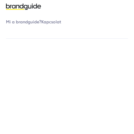
Mi a brandguide?
Kapcsolat
Adatvédelem
Általános Szerződési Feltételek
Kapcsolat
Banki fizetési tájékoztató
Gyakran ismételt kérdések