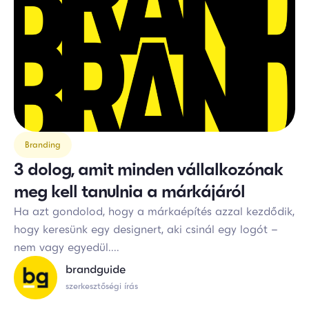
Branding
3 dolog, amit minden vállalkozónak
meg kell tanulnia a márkájáról
Ha azt gondolod, hogy a márkaépítés azzal kezdődik,
hogy keresünk egy designert, aki csinál egy logót –
nem vagy egyedül....
brandguide
szerkesztőségi írás