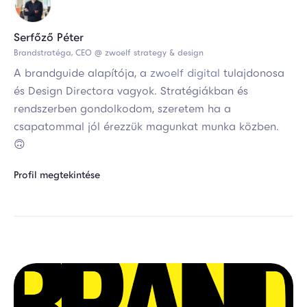
Serfőző Péter
Brandstratéga, CEO @ zwoelf strategy & design
A brandguide alapítója, a
zwoelf digital
tulajdonosa
és Design Directora vagyok. Stratégiákban és
rendszerben gondolkodom, szeretem ha a
csapatommal jól érezzük magunkat munka közben.
🙃
Profil megtekintése