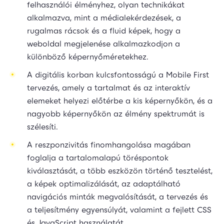
felhasználói élményhez, olyan technikákat
alkalmazva, mint a médialekérdezések, a
rugalmas rácsok és a fluid képek, hogy a
weboldal megjelenése alkalmazkodjon a
különböző képernyőméretekhez.
A digitális korban kulcsfontosságú a Mobile First
tervezés, amely a tartalmat és az interaktív
elemeket helyezi előtérbe a kis képernyőkön, és a
nagyobb képernyőkön az élmény spektrumát is
szélesíti.
A reszponzivitás finomhangolása magában
foglalja a tartalomalapú töréspontok
kiválasztását, a több eszközön történő tesztelést,
a képek optimalizálását, az adaptálható
navigációs minták megvalósítását, a tervezés és
a teljesítmény egyensúlyát, valamint a fejlett CSS
és JavaScript használatát.