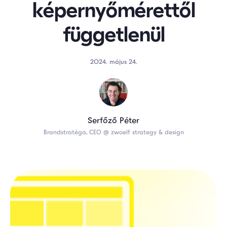
képernyőmérettől
függetlenül
2024. május 24.
Serfőző Péter
Brandstratéga, CEO @ zwoelf strategy & design