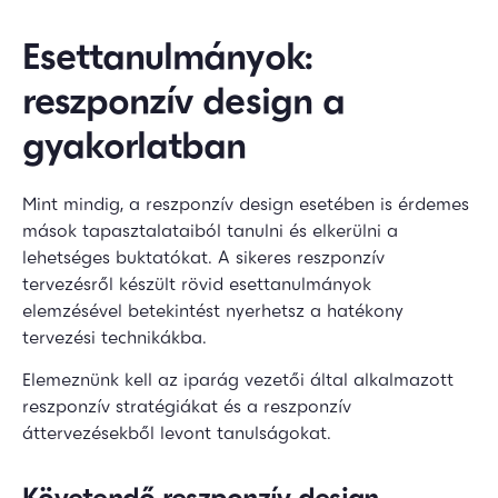
Esettanulmányok:
reszponzív design a
gyakorlatban
Mint mindig, a reszponzív design esetében is érdemes
mások tapasztalataiból tanulni és elkerülni a
lehetséges buktatókat. A sikeres reszponzív
tervezésről készült rövid esettanulmányok
elemzésével betekintést nyerhetsz a hatékony
tervezési technikákba.
Elemeznünk kell az iparág vezetői által alkalmazott
reszponzív stratégiákat és a reszponzív
áttervezésekből levont tanulságokat.
Követendő reszponzív design