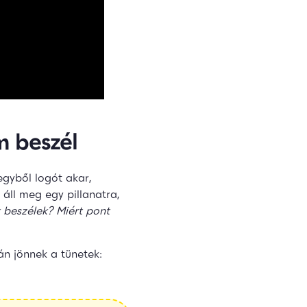
m beszél
egyből logót akar,
áll meg egy pillanatra,
 beszélek? Miért pont
án jönnek a tünetek: