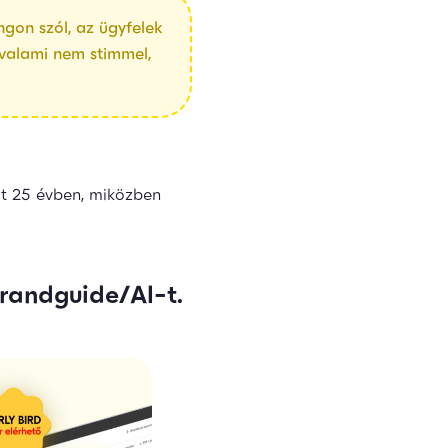
gon szól, az ügyfelek
y valami nem stimmel,
lt 25 évben, miközben
brandguide/AI-t.