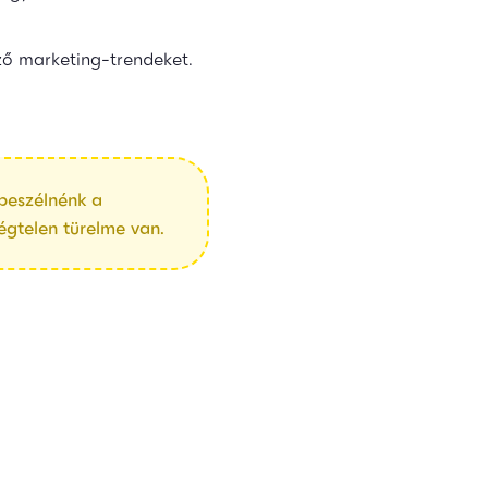
ző marketing-trendeket.
gbeszélnénk a
égtelen türelme van.