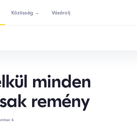
Közösség →
Vásárolj
élkül minden
csak remény
ember 4.