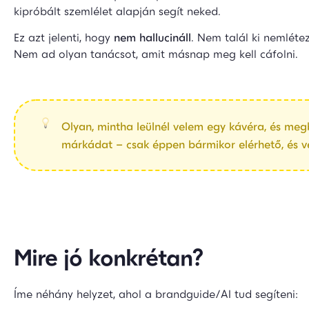
kipróbált szemlélet alapján segít neked.
Ez azt jelenti, hogy
nem hallucináll
. Nem talál ki nemléte
Nem ad olyan tanácsot, amit másnap meg kell cáfolni.
Olyan, mintha leülnél velem egy kávéra, és me
márkádat – csak éppen bármikor elérhető, és v
Mire jó konkrétan?
Íme néhány helyzet, ahol a brandguide/AI tud segíteni: