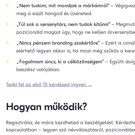
„Nem tudom, mit mondjak a márkámról”
– Végigvez
meg a saját hangod és üzeneted.
„Túl sok a versenytárs, nem tudok kitűnni”
– Megmut
pozícionáld magad úgy, hogy ne kelljen árversenybe
„Nincs pénzem branding szakértőre”
– Ezért is csiná
elérhető legyen akkor is, ha most még szűkös a kere
„Fogalmam sincs, ki a célközönségem”
– Együtt dolg
beszélsz valójában.
Tedd fel az első 15 kérdésed ingyen →
Hogyan működik?
Regisztrálsz, és máris kezdheted a beszélgetést. Kérdez
kapcsolatban – legyen szó névválasztásról, pozicionálás