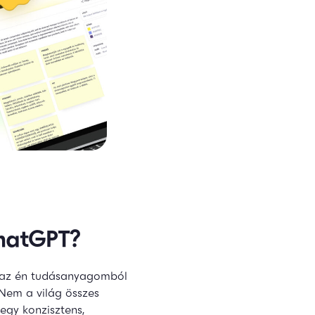
ChatGPT?
g az én tudásanyagomból
 Nem a világ összes
egy konzisztens,