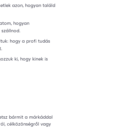
etlek azon, hogyan találd
atom, hogyan
 szállnod.
ltuk: hogy a profi tudás
t.
ozzuk ki, hogy kinek is
hetsz bármit a márkáddal
ról, célközönségről vagy