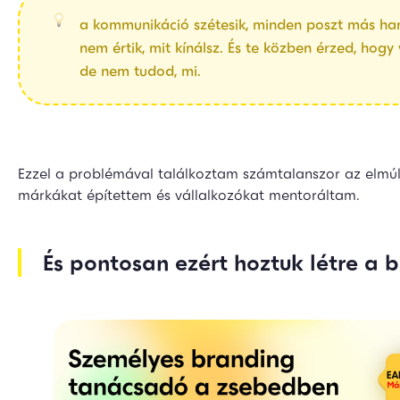
a kommunikáció szétesik, minden poszt más han
nem értik, mit kínálsz. És te közben érzed, hog
de nem tudod, mi.
Ezzel a problémával találkoztam számtalanszor az elmú
márkákat építettem és vállalkozókat mentoráltam.
És pontosan ezért hoztuk létre a 