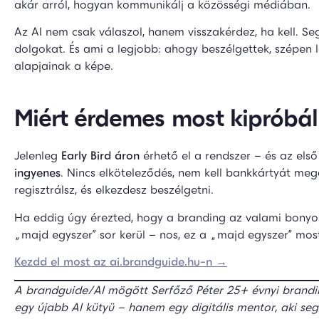
akár arról, hogyan kommunikálj a közösségi médiában.
Az AI nem csak válaszol, hanem visszakérdez, ha kell. Se
dolgokat. És ami a legjobb: ahogy beszélgettek, szépen 
alapjainak a képe.
Miért érdemes most kipróbál
Jelenleg
Early Bird áron
érhető el a rendszer – és az els
ingyenes
. Nincs elköteleződés, nem kell bankkártyát meg
regisztrálsz, és elkezdesz beszélgetni.
Ha eddig úgy érezted, hogy a branding az valami bonyol
„majd egyszer” sor kerül – nos, ez a „majd egyszer” most
Kezdd el most az ai.brandguide.hu-n →
A brandguide/AI mögött Serfőző Péter 25+ évnyi brandi
egy újabb AI kütyü – hanem egy digitális mentor, aki se