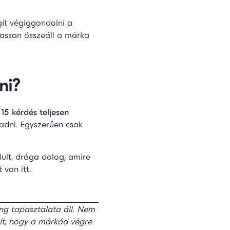
gít végiggondolni a
lassan összeáll a márka
ni?
ő
15 kérdés teljesen
adni. Egyszerűen csak
ult, drága dolog, amire
 van itt.
ng tapasztalata áll. Nem
gít, hogy a márkád végre