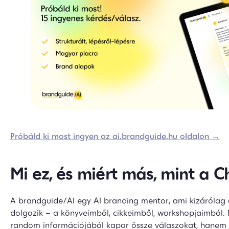
Próbáld ki most ingyen az ai.brandguide.hu oldalon →
Mi ez, és miért más, mint a 
A brandguide/AI egy AI branding mentor, ami kizáróla
dolgozik – a könyveimből, cikkeimből, workshopjaimból.
random információjából kapar össze válaszokat, hanem 