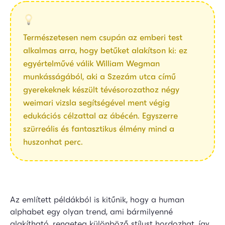
Természetesen nem csupán az emberi test
alkalmas arra, hogy betűket alakítson ki: ez
egyértelművé válik William Wegman
munkásságából, aki a Szezám utca című
gyerekeknek készült tévésorozathoz négy
weimari vizsla segítségével ment végig
edukációs célzattal az ábécén. Egyszerre
szürreális és fantasztikus élmény mind a
huszonhat perc.
Az említett példákból is kitűnik, hogy a human
alphabet egy olyan trend, ami bármilyenné
alakítható, rengeteg különböző stílust hordozhat, így