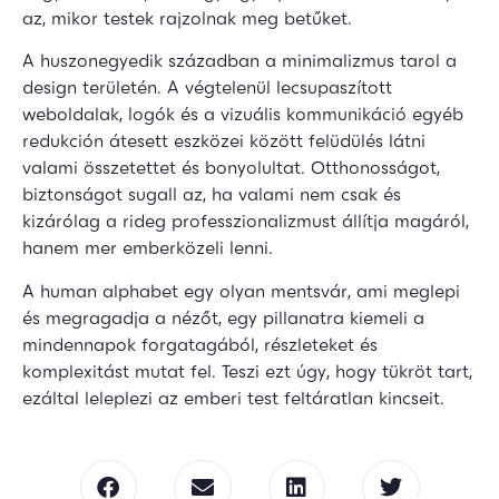
az, mikor testek rajzolnak meg betűket.
A huszonegyedik században a minimalizmus tarol a
design területén. A végtelenül lecsupaszított
weboldalak, logók és a vizuális kommunikáció egyéb
redukción átesett eszközei között felüdülés látni
valami összetettet és bonyolultat. Otthonosságot,
biztonságot sugall az, ha valami nem csak és
kizárólag a rideg professzionalizmust állítja magáról,
hanem mer emberközeli lenni.
A human alphabet egy olyan mentsvár, ami meglepi
és megragadja a nézőt, egy pillanatra kiemeli a
mindennapok forgatagából, részleteket és
komplexitást mutat fel. Teszi ezt úgy, hogy tükröt tart,
ezáltal leleplezi az emberi test feltáratlan kincseit.