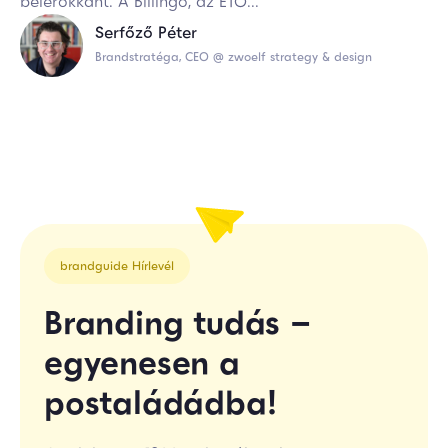
belerokkant. A Billingo, az ETO...
Serfőző Péter
Brandstratéga, CEO @ zwoelf strategy & design
brandguide Hírlevél
Branding tudás –
egyenesen a
postaládádba!