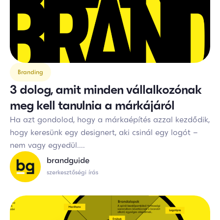
Branding
3 dolog, amit minden vállalkozónak
meg kell tanulnia a márkájáról
Ha azt gondolod, hogy a márkaépítés azzal kezdődik,
hogy keresünk egy designert, aki csinál egy logót –
nem vagy egyedül....
brandguide
szerkesztőségi írás