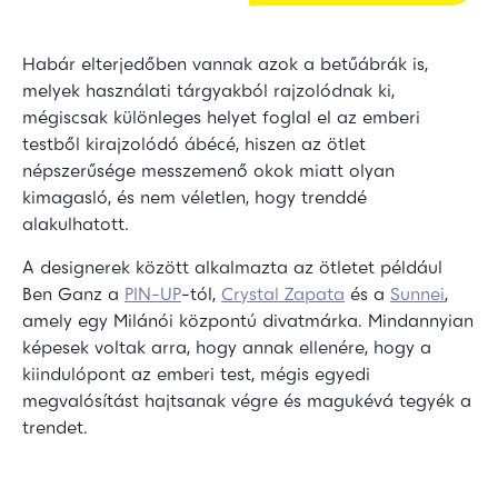
Habár elterjedőben vannak azok a betűábrák is,
melyek használati tárgyakból rajzolódnak ki,
mégiscsak különleges helyet foglal el az emberi
testből kirajzolódó ábécé, hiszen az ötlet
népszerűsége messzemenő okok miatt olyan
kimagasló, és nem véletlen, hogy trenddé
alakulhatott.
A designerek között alkalmazta az ötletet például
Ben Ganz a
PIN-UP
-tól,
Crystal Zapata
és a
Sunnei
,
amely egy Milánói központú divatmárka. Mindannyian
képesek voltak arra, hogy annak ellenére, hogy a
kiindulópont az emberi test, mégis egyedi
megvalósítást hajtsanak végre és magukévá tegyék a
trendet.