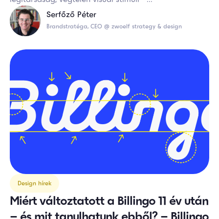
Serfőző Péter
Brandstratéga, CEO @ zwoelf strategy & design
Design hírek
Miért változtatott a Billingo 11 év után
– és mit tanulhatunk ebből? – Billingo