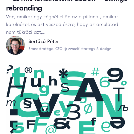
rebranding
Van, amikor egy cégnél eljön az a pillanat, amikor
körülnézel, és azt veszed észre, hogy az arculatod
nem tükrözi azt,...
Serfőző Péter
Brandstratéga, CEO @ zwoelf strategy & design