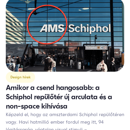
Design hírek
Amikor a csend hangosabb: a
Schiphol repülőtér új arculata és a
non-space kihívása
Képzeld el, hogy az amszterdami Schiphol repülőtéren
vagy. Havi hatmillió ember fordul meg itt, 94
légitársaság, végtelen visual stimuli –...