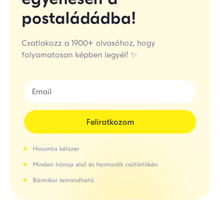
postaládádba!
Csatlakozz a 1900+ olvasóhoz, hogy
folyamatosan képben legyél! ✨
Feliratkozom
Havonta kétszer
Minden hónap első és harmadik csütörtökén
Bármikor lemondható