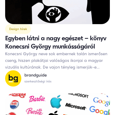
Design hírek
Egyben látni a nagy egészet – könyv
Konecsni György munkásságáról
Konecsni György neve sok embernek talán ismerősen
cseng, hiszen plakátjai valóságos ikonjai a magyar
vizuális kultúrának. De vajon tényleg ismerjük-e...
brandguide
szerkesztőségi írás