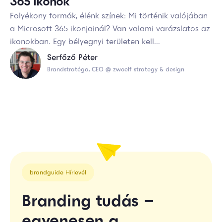
365 ikonok
Folyékony formák, élénk színek: Mi történik valójában
a Microsoft 365 ikonjainál? Van valami varázslatos az
ikonokban. Egy bélyegnyi területen kell...
Serfőző Péter
Brandstratéga, CEO @ zwoelf strategy & design
brandguide Hírlevél
Branding tudás –
egyenesen a