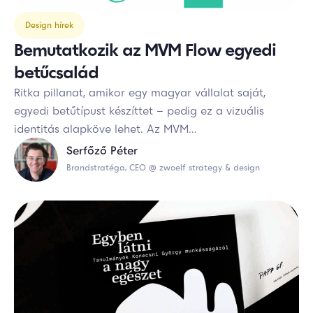
Design hírek
Bemutatkozik az MVM Flow egyedi
betűcsalád
Ritka pillanat, amikor egy magyar vállalat saját,
egyedi betűtípust készíttet – pedig ez a vizuális
identitás alapköve lehet. Az MVM...
Serfőző Péter
Brandstratéga, CEO @ zwoelf strategy & design