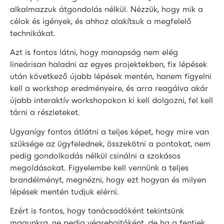
alkalmazzuk átgondolás nélkül. Nézzük, hogy mik a
célok és igények, és ahhoz alakítsuk a megfelelő
technikákat.
Azt is fontos látni, hogy manapság nem elég
lineárisan haladni az egyes projektekben, fix lépések
után következő újabb lépések mentén, hanem figyelni
kell a workshop eredményeire, és arra reagálva akár
újabb interaktív workshopokon ki kell dolgozni, fel kell
tárni a részleteket.
Ugyanígy fontos átlátni a teljes képet, hogy mire van
szüksége az ügyfelednek, összekötni a pontokat, nem
pedig gondolkodás nélkül csinálni a szokásos
megoldásokat. Figyelembe kell vennünk a teljes
brandélményt, megnézni, hogy ezt hogyan és milyen
lépések mentén tudjuk elérni.
Ezért is fontos, hogy tanácsadóként tekintsünk
magunkra, ne pedig végrehajtóként, de ha a fentiek