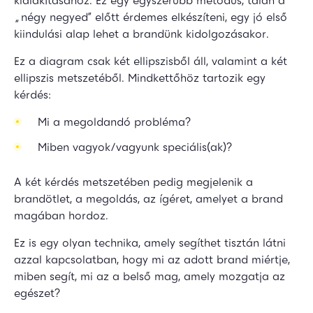
kialakításához. Ez egy egyszerűbb metódus, talán a
„négy negyed” előtt érdemes elkészíteni, egy jó első
kiindulási alap lehet a brandünk kidolgozásakor.
Ez a diagram csak két ellipszisből áll, valamint a két
ellipszis metszetéből. Mindkettőhöz tartozik egy
kérdés:
Mi a megoldandó probléma?
Miben vagyok/vagyunk speciális(ak)?
A két kérdés metszetében pedig megjelenik a
brandötlet, a megoldás, az ígéret, amelyet a brand
magában hordoz.
Ez is egy olyan technika, amely segíthet tisztán látni
azzal kapcsolatban, hogy mi az adott brand miértje,
miben segít, mi az a belső mag, amely mozgatja az
egészet?