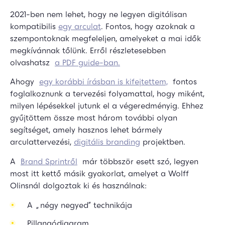
2021-ben nem lehet, hogy ne legyen digitálisan
kompatibilis
egy arculat
. Fontos, hogy azoknak a
szempontoknak megfeleljen, amelyeket a mai idők
megkívánnak tőlünk. Erről részletesebben
olvashatsz
a PDF guide-ban.
Ahogy
egy korábbi írásban is kifejtettem,
fontos
foglalkoznunk a tervezési folyamattal, hogy miként,
milyen lépésekkel jutunk el a végeredményig. Ehhez
gyűjtöttem össze most három további olyan
segítséget, amely hasznos lehet bármely
arculattervezési,
digitális branding
projektben.
A
Brand Sprintről
már többször esett szó, legyen
most itt kettő másik gyakorlat, amelyet a Wolff
Olinsnál dolgoztak ki és használnak:
A „négy negyed” technikája
Pillangódiagram