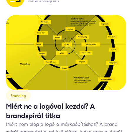
szerkesztőségi írás
Branding
Miért ne a logóval kezdd? A
brandspirál titka
Miért nem elég a logó a márkaépítéshez? A brand
spirál megmutatja, mi kell előtte. Nézd meg a videót