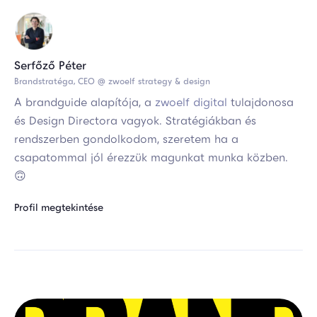
Serfőző Péter
Brandstratéga, CEO @ zwoelf strategy & design
A brandguide alapítója, a
zwoelf digital
tulajdonosa
és Design Directora vagyok. Stratégiákban és
rendszerben gondolkodom, szeretem ha a
csapatommal jól érezzük magunkat munka közben.
🙃
Profil megtekintése