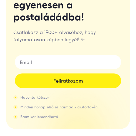
egyenesen a
postaládádba!
Csatlakozz a 1900+ olvasóhoz, hogy
folyamatosan képben legyél! ✨
Feliratkozom
Havonta kétszer
Minden hónap első és harmadik csütörtökén
Bármikor lemondható